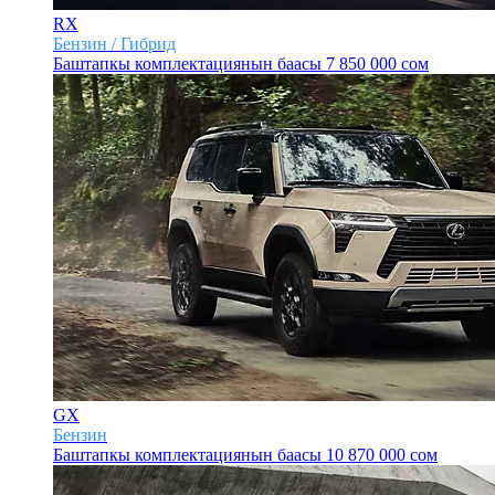
RX
Бензин / Гибрид
Баштапкы комплектациянын баасы
7 850 000 сом
GX
Бензин
Баштапкы комплектациянын баасы
10 870 000 сом