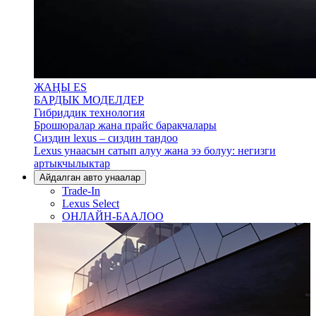
ЖАҢЫ ES
БАРДЫК МОДЕЛДЕР
Гибриддик технология
Брошюралар жана прайс баракчалары
Сиздин lexus – сиздин тандоо
Lexus унаасын сатып алуу жана ээ болуу: негизги
артыкчылыктар
Айдалган авто унаалар
Trade-In
Lexus Select
ОНЛАЙН-БААЛОО