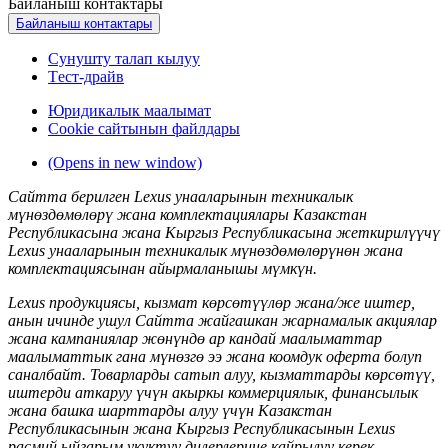
Байланыш контактары
Байланыш контактары
Сунушту талап кылуу
Tест-драйв
Юридикалык маалымат
Сookie сайтынын файлдары
(Opens in new window)
Сайтта берилген Lexus унааларынын техникалык
мүнөздөмөлөрү жана комплектациялары Казакстан
Республикасына жана Кыргыз Республикасына жеткирилүүчү
Lexus унааларынын техникалык мүнөздөмөлөрүнөн жана
комплектациясынан айырмаланышы мүмкүн.
Lexus продукциясы, кызмат көрсөтүүлөр жана/же иштер,
анын ичинде ушул Сайтта жайгашкан жарнамалык акциялар
жана кампаниялар жөнүндө ар кандай маалыматтар
маалыматтык гана мүнөзгө ээ жана коомдук оферта болуп
саналбайт. Товарларды сатып алуу, кызматтарды көрсөтүү,
иштерди аткаруу үчүн акыркы коммерциялык, финансылык
жана башка шарттарды алуу үчүн Казакстан
Республикасынын жана Кыргыз Республикасынын Lexus
расмий ыйгарым укуктуу дилерлерине кайрылуу керек.