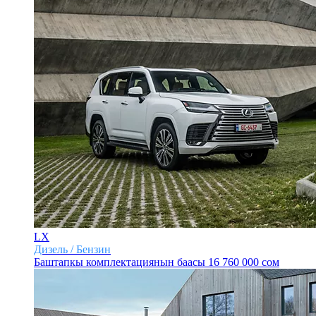
LX
Дизель / Бензин
Баштапкы комплектациянын баасы
16 760 000 сом