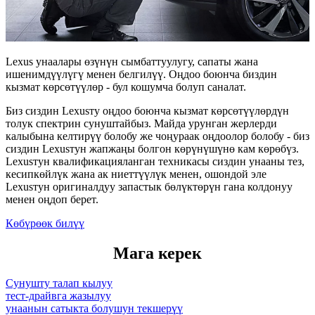
Lexus унаалары өзүнүн сымбаттуулугу, сапаты жана
ишенимдүүлүгү менен белгилүү. Оңдоо боюнча биздин
кызмат көрсөтүүлөр - бул кошумча болуп саналат.
Биз сиздин Lexusту оңдоо боюнча кызмат көрсөтүүлөрдүн
толук спектрин сунуштайбыз. Майда урунган жерлерди
калыбына келтирүү болобу же чоңураак оңдоолор болобу - биз
сиздин Lexusтун жапжаңы болгон көрүнүшүнө кам көрөбүз.
Lexusтун квалификацияланган техникасы сиздин унааны тез,
кесипкөйлүк жана ак ниеттүүлүк менен, ошондой эле
Lexusтун оригиналдуу запастык бөлүктөрүн гана колдонуу
менен оңдоп берет.
Көбүрөөк билүү
Мага керек
Cунушту талап кылуу
тест-драйвга жазылуу
унаанын сатыкта болушун текшерүү