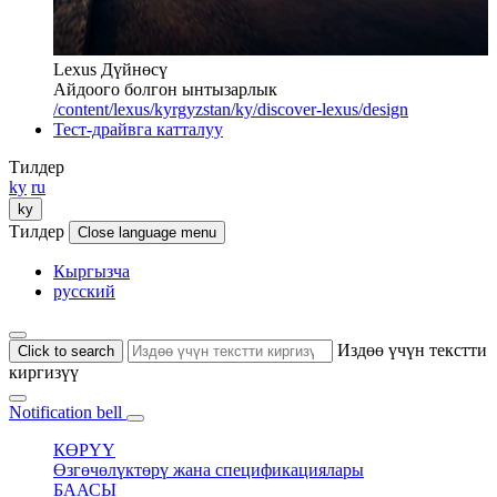
Lexus Дүйнөсү
Айдоого болгон ынтызарлык
/content/lexus/kyrgyzstan/ky/discover-lexus/design
Тест-драйвга катталуу
Тилдер
ky
ru
ky
Тилдер
Close language menu
Кыргызча
русский
Издөө үчүн текстти
Click to search
киргизүү
Notification bell
КӨРҮҮ
Өзгөчөлүктөрү жана спецификациялары
БААСЫ