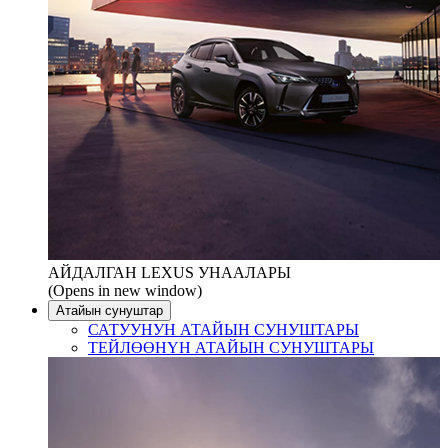
АЙДАЛГАН LEXUS УНААЛАРЫ
(Opens in new window)
Атайын сунуштар
САТУУНУН АТАЙЫН СУНУШТАРЫ
ТЕЙЛӨӨНҮН АТАЙЫН СУНУШТАРЫ