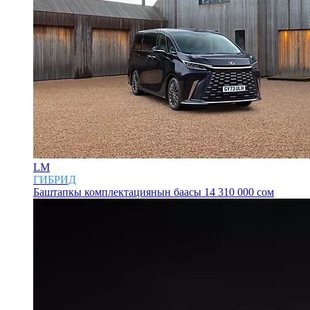
LM
ГИБРИД
Баштапкы комплектациянын баасы
14 310 000 сом