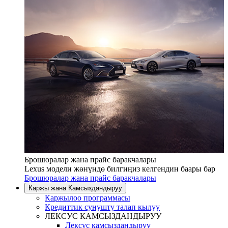
Брошюралар жана прайс баракчалары
Lexus модели жөнүндө билгиңиз келгендин баары бар
Брошюралар жана прайс баракчалары
Каржы жана Камсыздандыруу
Каржылоо программасы
Кредиттик сунушту талап кылуу
ЛЕКСУС КАМСЫЗДАНДЫРУУ
Лексус камсыздандыруу