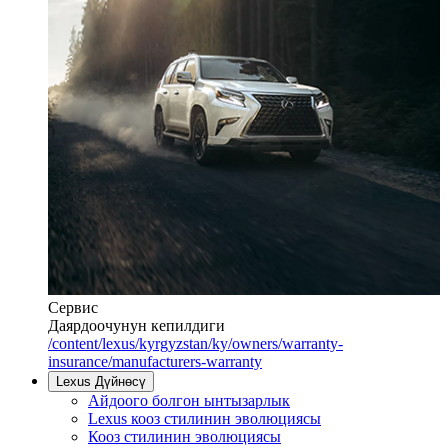
Сервис
Даярдоочунун кепилдиги
/content/lexus/kyrgyzstan/ky/owners/warranty-
insurance/manufacturers-warranty
Lexus Дүйнөсү
Айдоого болгон ынтызарлык
Lexus кооз стилинин эволюциясы
Кооз стилинин эволюциясы