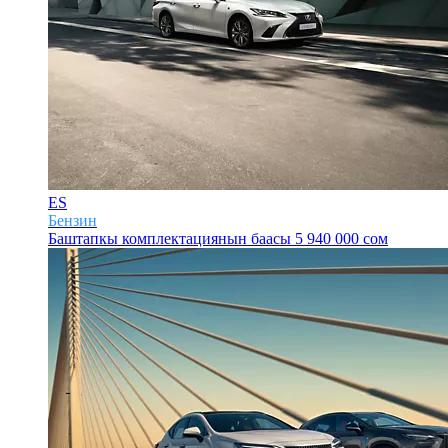
ES
Бензин
Баштапкы комплектациянын баасы
5 940 000 сом