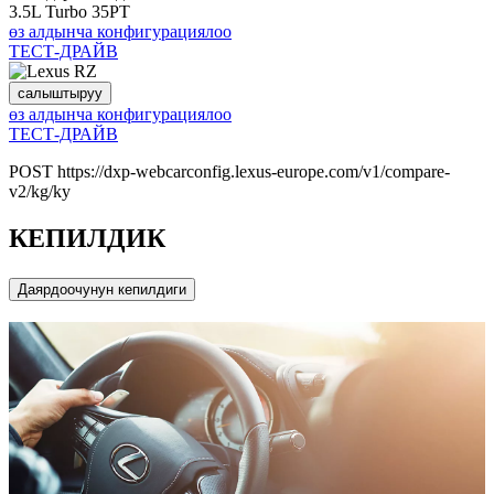
3.5L Turbo 35PT
өз алдынча конфигурациялоо
ТЕСТ-ДРАЙВ
салыштыруу
өз алдынча конфигурациялоо
ТЕСТ-ДРАЙВ
POST https://dxp-webcarconfig.lexus-europe.com/v1/compare-
v2/kg/ky
КЕПИЛДИК
Даярдоочунун кепилдиги