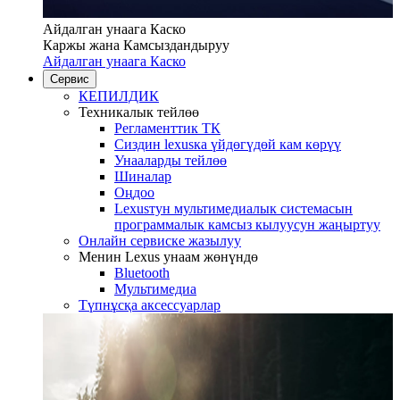
Айдалган унаага Каско
Каржы жана Камсыздандыруу
Айдалган унаага Каско
Сервис
КЕПИЛДИК
Техникалык тейлөө
Регламенттик ТК
Сиздин lexusка үйдөгүдөй кам көрүү
Унааларды тейлөө
Шиналар
Оңдоо
Lexusтун мультимедиалык системасын
программалык камсыз кылуусун жаңыртуу
Онлайн сервиске жазылуу
Менин Lexus унаам жөнүндө
Bluetooth
Mультимедиа
Түпнұсқа аксессуарлар