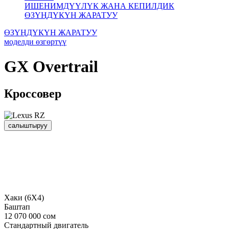
ИШЕНИМДҮҮЛҮК ЖАНА КЕПИЛДИК
ӨЗҮҢДҮКҮН ЖАРАТУУ
ӨЗҮҢДҮКҮН ЖАРАТУУ
моделди өзгөртүү
GX
Overtrail
Кроссовер
салыштыруу
Хаки (6Х4)
Баштап
12 070 000 сом
Стандартный двигатель