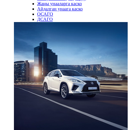
Жаңы унааларга каско
Айдалган унаага каско
ОСАГО
ДСАГО