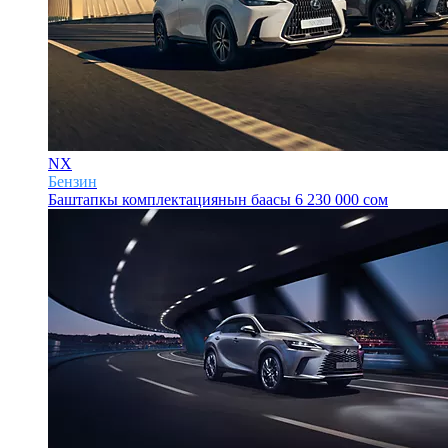
NX
Бензин
Баштапкы комплектациянын баасы
6 230 000 сом