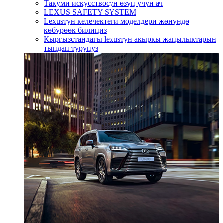
Такуми искусствосун өзүң үчүн ач
LEXUS SAFETY SYSTEM
Lexusтун келечектеги моделдери жөнүндө
көбүрөөк билиңиз
Кыргызстандагы lexusтун акыркы жаңылыктарын
тыңдап туруңуз