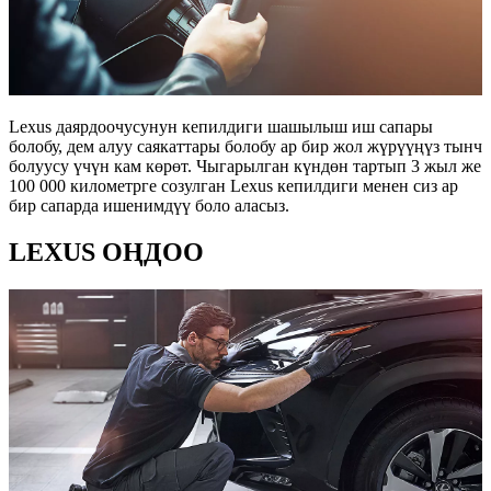
Lexus даярдоочусунун кепилдиги шашылыш иш сапары
болобу, дем алуу саякаттары болобу ар бир жол жүрүүңүз тынч
болуусу үчүн кам көрөт. Чыгарылган күндөн тартып 3 жыл же
100 000 километрге созулган Lexus кепилдиги менен сиз ар
бир сапарда ишенимдүү боло аласыз.
LEXUS ОҢДОО