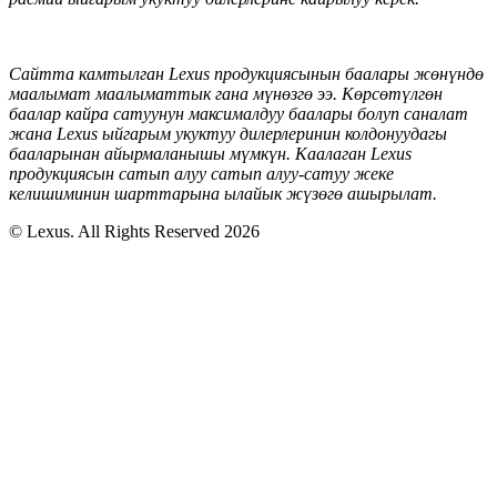
Сайтта камтылган Lexus продукциясынын баалары жөнүндө
маалымат маалыматтык гана мүнөзгө ээ. Көрсөтүлгөн
баалар кайра сатуунун максималдуу баалары болуп саналат
жана Lexus ыйгарым укуктуу дилерлеринин колдонуудагы
бааларынан айырмаланышы мүмкүн
. Каалаган
Lexus
продукциясын сатып алуу сатып алуу-сатуу жеке
келишиминин шарттарына ылайык жүзөгө ашырылат
.
© Lexus. All Rights Reserved 2026