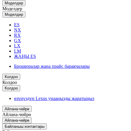
Моделдер
Моделдер
Моделдер
ES
NX
RX
GX
LX
LM
ЖАҢЫ ES
Брошюралар жана прайс баракчалары
Колдоо
Колдоо
Колдоо
өзүңүздүн Lexus унааңызды жаратыңыз
Айлана-чөйрө
Айлана-чөйрө
Айлана-чөйрө
Байланыш контактары