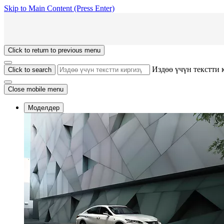
Skip to Main Content
(Press Enter)
Click to return to previous menu
Издөө үчүн текстти 
Click to search
Close mobile menu
Моделдер