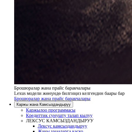
Брошюралар жана прайс баракчалары
Lexus модели жөнүндө билгиңиз келгендин баары бар
Брошюралар жана прайс баракчалары
Каржы жана Камсыздандыруу
Каржылоо программасы
Кредиттик сунушту талап кылуу
ЛЕКСУС КАМСЫЗДАНДЫРУУ
Лексус камсыздандыруу
Жаңы унааларга каско