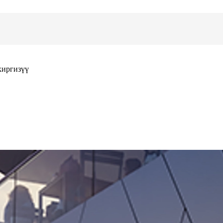
киргизүү