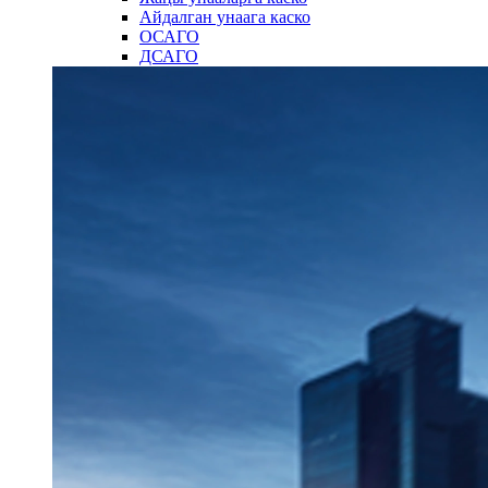
Айдалган унаага каско
ОСАГО
ДСАГО