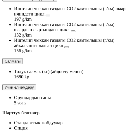
Иштелип чыккан газдагы CO2 камтылышы (г/км) шаар
ичиндеги цикл
197 g/km
Иштелип чыккан газдагы CO2 камтылышы (г/км)
шаардын сыртындагы цикл
132 g/km
Иштелип чыккан газдагы CO2 камтылышы (г/км)
айкалыштырылган цикл
156 g/km
Салмагы
Толук салмак (кг) (айдоочу менен)
1680 kg
Ички өлчөмдөрү
Орундардын саны
5 seats
Шарттуу белгилер
Стандарттык жабдуулар
Опция