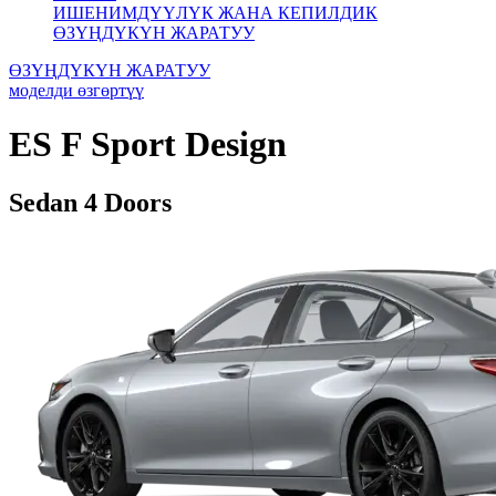
ИШЕНИМДҮҮЛҮК ЖАНА КЕПИЛДИК
ӨЗҮҢДҮКҮН ЖАРАТУУ
ӨЗҮҢДҮКҮН ЖАРАТУУ
моделди өзгөртүү
ES
F Sport Design
Sedan 4 Doors