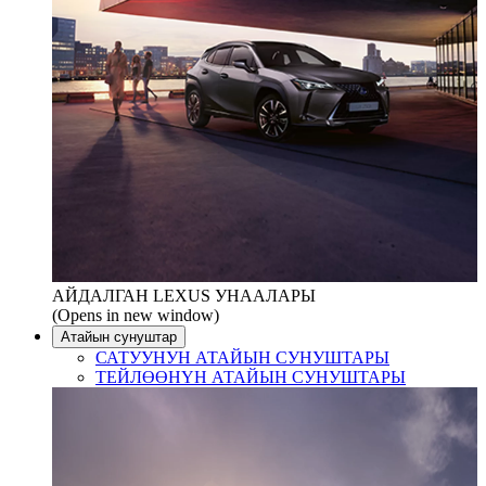
АЙДАЛГАН LEXUS УНААЛАРЫ
(Opens in new window)
Атайын сунуштар
САТУУНУН АТАЙЫН СУНУШТАРЫ
ТЕЙЛӨӨНҮН АТАЙЫН СУНУШТАРЫ