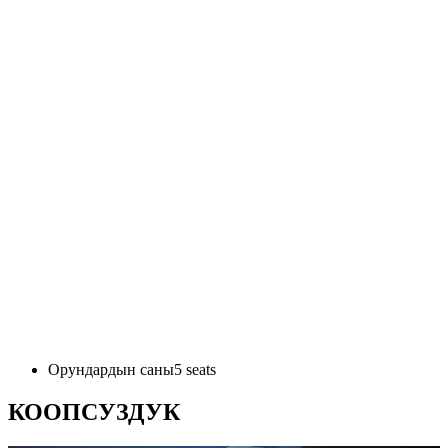
Орундардын саны
5
seats
КООПСУЗДУК