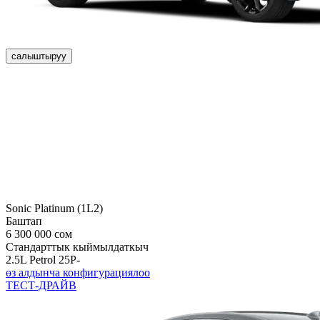
салыштыруу
Sonic Platinum (1L2)
Баштап
6 300 000 сом
Стандарттык кыймылдаткыч
2.5L Petrol 25P-
өз алдынча конфигурациялоо
ТЕСТ-ДРАЙВ