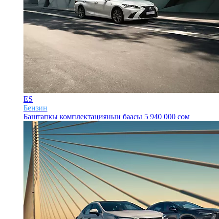
ES
Бензин
Баштапкы комплектациянын баасы
5 940 000 сом