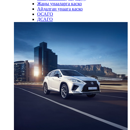
Жаңы унааларга каско
Айдалган унаага каско
ОСАГО
ДСАГО