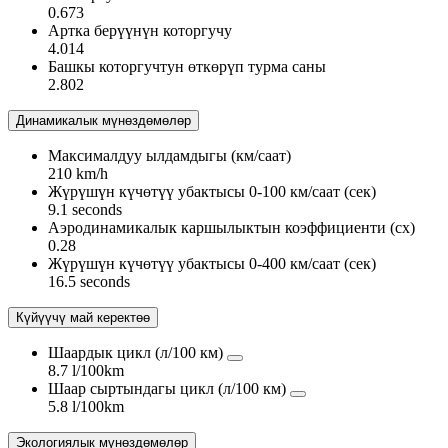
0.673
Артка берүүнүн которгучу
4.014
Башкы которгучтун өткөрүп турма саны
2.802
Динамикалык мүнөздөмөлөр
Максималдуу ылдамдыгы (км/саат)
210 km/h
Жүрүшүн күчөтүү убактысы 0-100 км/cаат (сек)
9.1 seconds
Аэродинамикалык каршылыктын коэффициенти (сх)
0.28
Жүрүшүн күчөтүү убактысы 0-400 км/cаат (сек)
16.5 seconds
Күйүүчү май керектөө
Шаардык цикл (л/100 км)
8.7 l/100km
Шаар сыртындагы цикл (л/100 км)
5.8 l/100km
Экологиялык мүнөздөмөлөр