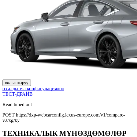
салыштыруу
өз алдынча конфигурациялоо
ТЕСТ-ДРАЙВ
Read timed out
POST https://dxp-webcarconfig.lexus-europe.com/v1/compare-
v2/kg/ky
ТЕХНИКАЛЫК МҮНӨЗДӨМӨЛӨР