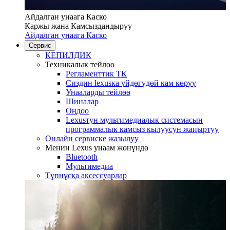
Айдалган унаага Каско
Каржы жана Камсыздандыруу
Айдалган унаага Каско
Сервис
КЕПИЛДИК
Техникалык тейлөө
Регламенттик ТК
Сиздин lexusка үйдөгүдөй кам көрүү
Унааларды тейлөө
Шиналар
Оңдоо
Lexusтун мультимедиалык системасын
программалык камсыз кылуусун жаңыртуу
Онлайн сервиске жазылуу
Менин Lexus унаам жөнүндө
Bluetooth
Mультимедиа
Түпнұсқа аксессуарлар