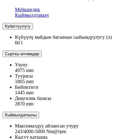
Мейкиндик
Кыймылдтакыч
Кубаттуулугу
Күйүүчү майдын багынын сыйымдуулугу (л)
60 l
Сырткы өлчөмдөр
Узуну
4975 mm
Туурасы
1865 mm
Бийиктиги
1445 mm
Дөңгөлөк базасы
2870 mm
Кыймылдаткычы
Максималдуу айланган учуру
243/4000-5000 Nm@rpm
Кысуу катышы