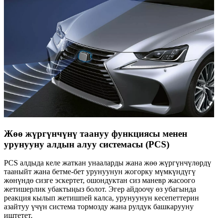
Жөө жүргүнчүнү таануу функциясы менен
урунууну алдын алуу системасы (PCS)
PCS алдыда келе жаткан унааларды жана жөө жүргүнчүлөрдү
тааныйт жана бетме-бет урунуунун жогорку мүмкүндүгү
жөнүндө сизге эскертет, ошондуктан сиз маневр жасоого
жетишерлик убактыңыз болот. Эгер айдоочу өз убагында
реакция кылып жетишпей калса, урунуунун кесепеттерин
азайтуу үчүн система тормозду жана рулдук башкарууну
иштетет.