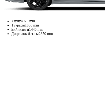
Узуну
4975
mm
Туурасы
1865
mm
Бийиктиги
1445
mm
Дөңгөлөк базасы
2870
mm