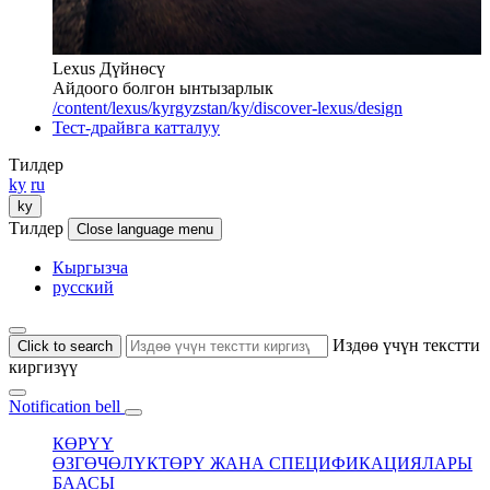
Lexus Дүйнөсү
Айдоого болгон ынтызарлык
/content/lexus/kyrgyzstan/ky/discover-lexus/design
Тест-драйвга катталуу
Тилдер
ky
ru
ky
Тилдер
Close language menu
Кыргызча
русский
Издөө үчүн текстти
Click to search
киргизүү
Notification bell
КӨРҮҮ
ӨЗГӨЧӨЛҮКТӨРҮ ЖАНА СПЕЦИФИКАЦИЯЛАРЫ
БААСЫ