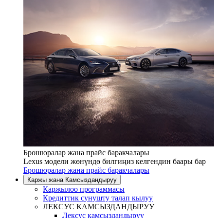
Брошюралар жана прайс баракчалары
Lexus модели жөнүндө билгиңиз келгендин баары бар
Брошюралар жана прайс баракчалары
Каржы жана Камсыздандыруу
Каржылоо программасы
Кредиттик сунушту талап кылуу
ЛЕКСУС КАМСЫЗДАНДЫРУУ
Лексус камсыздандыруу