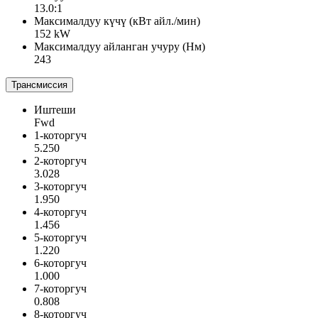
13.0:1
Максималдуу күчү (кВт айл./мин)
152 kW
Максималдуу айланган учуру (Нм)
243
Трансмиссия
Иштеши
Fwd
1-которгуч
5.250
2-которгуч
3.028
3-которгуч
1.950
4-которгуч
1.456
5-которгуч
1.220
6-которгуч
1.000
7-которгуч
0.808
8-которгуч