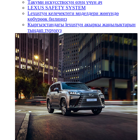
Такуми искусствосун өзүң үчүн ач
LEXUS SAFETY SYSTEM
Lexusтун келечектеги моделдери жөнүндө
көбүрөөк билиңиз
Кыргызстандагы lexusтун акыркы жаңылыктарын
тыңдап туруңуз