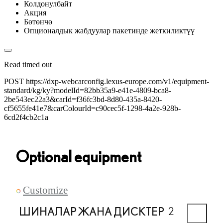
Колдонулбайт
Акция
Бөтөнчө
Опционалдык жабдуулар пакетинде жеткиликтүү
Read timed out
POST https://dxp-webcarconfig.lexus-europe.com/v1/equipment-
standard/kg/ky?modelId=82bb35a9-e41e-4809-bca8-
2be543ec22a3&carId=f36fc3bd-8d80-435a-8420-
cf5655fe41e7&carColourId=c90cec5f-1298-4a2e-928b-
6cd2f4cb2c1a
Optional equipment
Customize
ШИНАЛАР ЖАНА ДИСКТЕР
EXTE
2