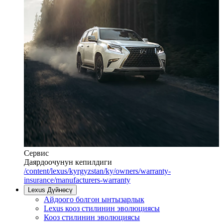
Сервис
Даярдоочунун кепилдиги
/content/lexus/kyrgyzstan/ky/owners/warranty-
insurance/manufacturers-warranty
Lexus Дүйнөсү
Айдоого болгон ынтызарлык
Lexus кооз стилинин эволюциясы
Кооз стилинин эволюциясы