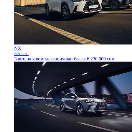
NX
Бензин
Баштапкы комплектациянын баасы
6 230 000 сом