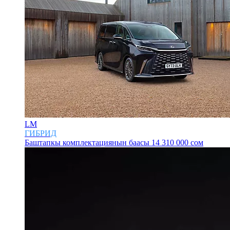
LM
ГИБРИД
Баштапкы комплектациянын баасы
14 310 000 сом