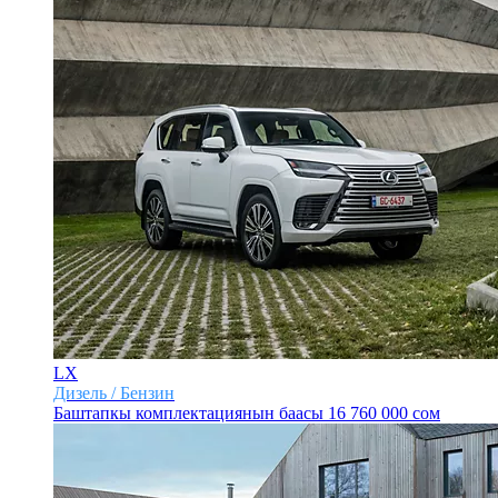
LX
Дизель / Бензин
Баштапкы комплектациянын баасы
16 760 000 сом