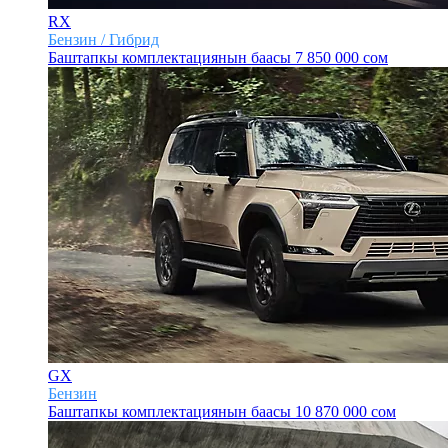
RX
Бензин / Гибрид
Баштапкы комплектациянын баасы
7 850 000 сом
GX
Бензин
Баштапкы комплектациянын баасы
10 870 000 сом