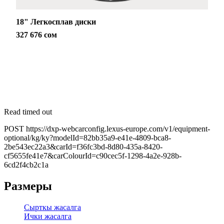
18" Легкосплав диски
327 676 сом
Read timed out
POST https://dxp-webcarconfig.lexus-europe.com/v1/equipment-
optional/kg/ky?modelId=82bb35a9-e41e-4809-bca8-
2be543ec22a3&carId=f36fc3bd-8d80-435a-8420-
cf5655fe41e7&carColourId=c90cec5f-1298-4a2e-928b-
6cd2f4cb2c1a
Размеры
Сырткы жасалга
Ички жасалга