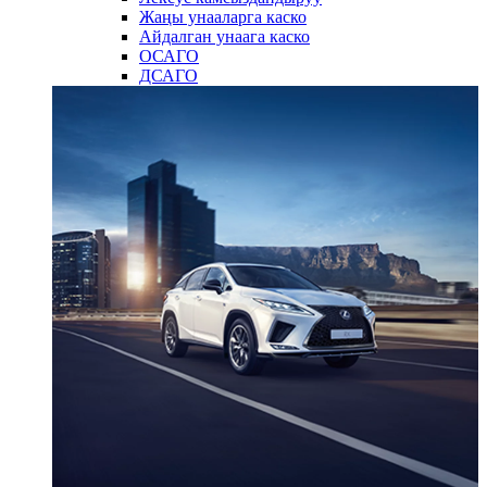
Жаңы унааларга каско
Айдалган унаага каско
ОСАГО
ДСАГО