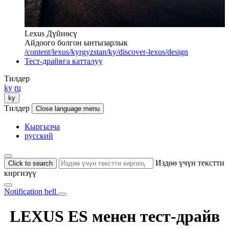
Lexus Дүйнөсү
Айдоого болгон ынтызарлык
/content/lexus/kyrgyzstan/ky/discover-lexus/design
Тест-драйвга катталуу
Тилдер
ky
ru
ky
Тилдер
Close language menu
Кыргызча
русский
Издөө үчүн текстти
Click to search
киргизүү
Notification bell
LEXUS ES менен тест-драйв