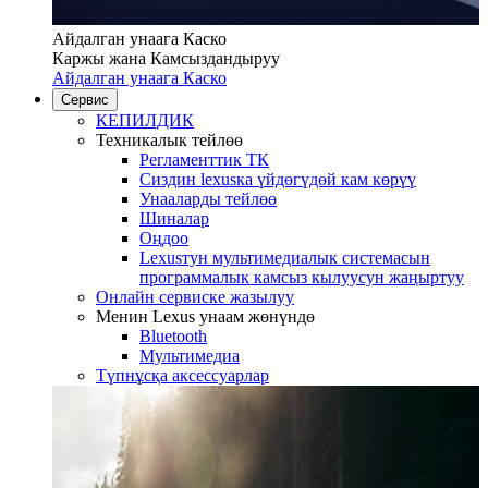
Айдалган унаага Каско
Каржы жана Камсыздандыруу
Айдалган унаага Каско
Сервис
КЕПИЛДИК
Техникалык тейлөө
Регламенттик ТК
Сиздин lexusка үйдөгүдөй кам көрүү
Унааларды тейлөө
Шиналар
Оңдоо
Lexusтун мультимедиалык системасын
программалык камсыз кылуусун жаңыртуу
Онлайн сервиске жазылуу
Менин Lexus унаам жөнүндө
Bluetooth
Mультимедиа
Түпнұсқа аксессуарлар