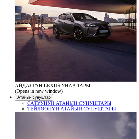
АЙДАЛГАН LEXUS УНААЛАРЫ
(Opens in new window)
Атайын сунуштар
САТУУНУН АТАЙЫН СУНУШТАРЫ
ТЕЙЛӨӨНҮН АТАЙЫН СУНУШТАРЫ