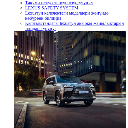
Такуми искусствосун өзүң үчүн ач
LEXUS SAFETY SYSTEM
Lexusтун келечектеги моделдери жөнүндө
көбүрөөк билиңиз
Кыргызстандагы lexusтун акыркы жаңылыктарын
тыңдап туруңуз