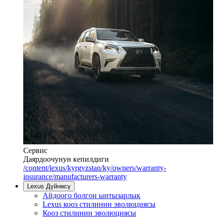
Сервис
Даярдоочунун кепилдиги
/content/lexus/kyrgyzstan/ky/owners/warranty-
insurance/manufacturers-warranty
Lexus Дүйнөсү
Айдоого болгон ынтызарлык
Lexus кооз стилинин эволюциясы
Кооз стилинин эволюциясы