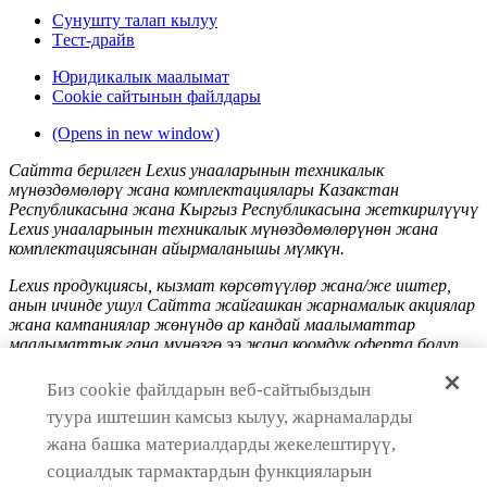
Сунушту талап кылуу
Tест-драйв
Юридикалык маалымат
Сookie сайтынын файлдары
(Opens in new window)
Сайтта берилген Lexus унааларынын техникалык
мүнөздөмөлөрү жана комплектациялары Казакстан
Республикасына жана Кыргыз Республикасына жеткирилүүчү
Lexus унааларынын техникалык мүнөздөмөлөрүнөн жана
комплектациясынан айырмаланышы мүмкүн.
Lexus продукциясы, кызмат көрсөтүүлөр жана/же иштер,
анын ичинде ушул Сайтта жайгашкан жарнамалык акциялар
жана кампаниялар жөнүндө ар кандай маалыматтар
маалыматтык гана мүнөзгө ээ жана коомдук оферта болуп
саналбайт. Товарларды сатып алуу, кызматтарды көрсөтүү,
иштерди аткаруу үчүн акыркы коммерциялык, финансылык
Биз cookie файлдарын веб-сайтыбыздын
жана башка шарттарды алуу үчүн Казакстан
туура иштешин камсыз кылуу, жарнамаларды
Республикасынын жана Кыргыз Республикасынын Lexus
расмий ыйгарым укуктуу дилерлерине кайрылуу керек.
жана башка материалдарды жекелештирүү,
социалдык тармактардын функцияларын