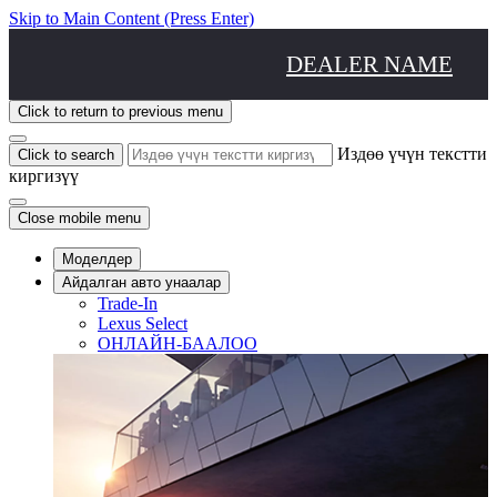
Skip to Main Content
(Press Enter)
DEALER NAME
Click to return to previous menu
Издөө үчүн текстти
Click to search
киргизүү
Close mobile menu
Моделдер
Айдалган авто унаалар
Trade-In
Lexus Select
ОНЛАЙН-БААЛОО