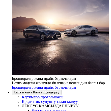
Брошюралар жана прайс баракчалары
Lexus модели жөнүндө билгиңиз келгендин баары бар
Брошюралар жана прайс баракчалары
Каржы жана Камсыздандыруу
Каржылоо программасы
Кредиттик сунушту талап кылуу
ЛЕКСУС КАМСЫЗДАНДЫРУУ
Лексус камсыздандыруу