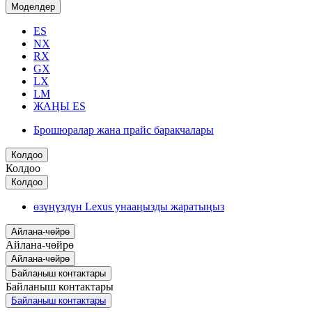
Моделдер
ES
NX
RX
GX
LX
LM
ЖАҢЫ ES
Брошюралар жана прайс баракчалары
Колдоо
Колдоо
Колдоо
өзүңүздүн Lexus унааңызды жаратыңыз
Айлана-чөйрө
Айлана-чөйрө
Айлана-чөйрө
Байланыш контактары
Байланыш контактары
Байланыш контактары