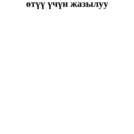
өтүү үчүн жазылуу