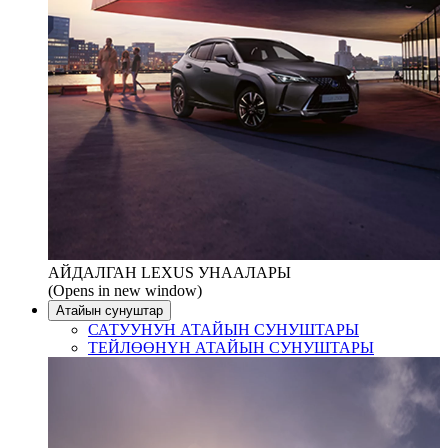
АЙДАЛГАН LEXUS УНААЛАРЫ
(Opens in new window)
Атайын сунуштар
САТУУНУН АТАЙЫН СУНУШТАРЫ
ТЕЙЛӨӨНҮН АТАЙЫН СУНУШТАРЫ