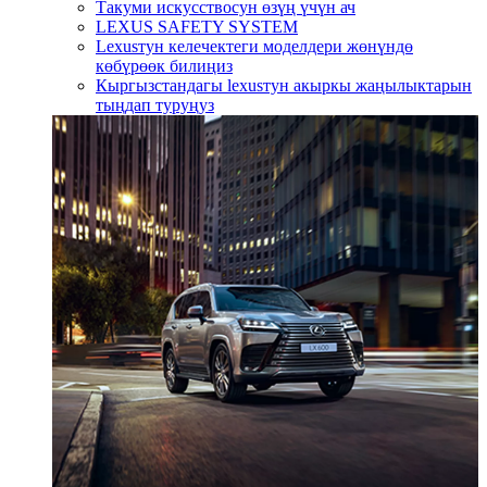
Такуми искусствосун өзүң үчүн ач
LEXUS SAFETY SYSTEM
Lexusтун келечектеги моделдери жөнүндө
көбүрөөк билиңиз
Кыргызстандагы lexusтун акыркы жаңылыктарын
тыңдап туруңуз