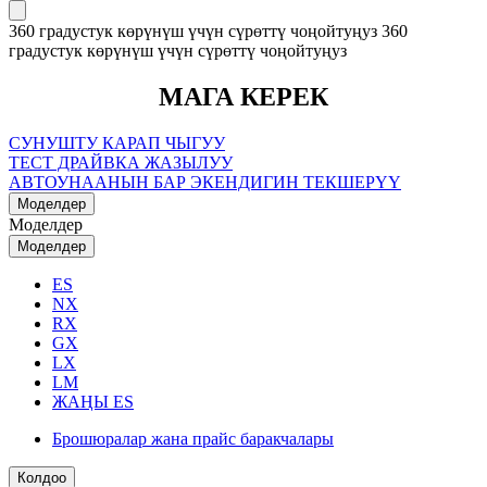
360 градустук көрүнүш үчүн сүрөттү чоңойтуңуз
360
градустук көрүнүш үчүн сүрөттү чоңойтуңуз
МАГА КЕРЕК
СУНУШТУ КАРАП ЧЫГУУ
ТЕСТ ДРАЙВКА ЖАЗЫЛУУ
АВТОУНААНЫН БАР ЭКЕНДИГИН ТЕКШЕРҮҮ
Моделдер
Моделдер
Моделдер
ES
NX
RX
GX
LX
LM
ЖАҢЫ ES
Брошюралар жана прайс баракчалары
Колдоо