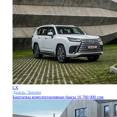
LX
Дизель / Бензин
Баштапкы комплектациянын баасы
16 760 000 сом