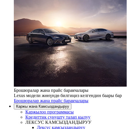
Брошюралар жана прайс баракчалары
Lexus модели жөнүндө билгиңиз келгендин баары бар
Брошюралар жана прайс баракчалары
Каржы жана Камсыздандыруу
Каржылоо программасы
Кредиттик сунушту талап кылуу
ЛЕКСУС КАМСЫЗДАНДЫРУУ
Лексус камсыздандыруу