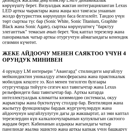
дюймдук жасалма дөңгөлөктөр LMге динамикалык
көрүнүштү берет. Визуалдык жактан интеграцияланган Lexus
LED арткы чырактары жана жаңы кол тамгасы унаанын
жолдо футуристтик көрүнүшүн баса белгилейт. Тандоо үчүн
төрт сырткы түс бар (Sonic White, Sonic Titanium, Graphite
Black жана Sonic Agate), сырткы көрүнүштөгү "барктуу
элеганттык" темасын ачып берет. Чоң каптал терезелер жана
панорамалык чатыр арткы отургучтун аймагындагы кенендик
сезимин күчөтөт.
ЖЕКЕ АЙДООЧУ МЕНЕН САЯКТОО ҮЧҮН 4
ОРУНДУК МИНИВЕН
4 орундуу LM интерьери "Авангард" стилиндеги ыңгайлуу
мейкиндиктин уникалдуу атмосферасына жана практикалык
мобилдик кеңсеге ээ. Кол менен тигилген булгаары
отургучтарда тийүүгө сезгич кол таянгычтар жана Lexus
рельефиндеги баш таянгычтар бар. Арткы катарда
интеллектуалдык климатты көзөмөлдөө системасы, окуу
жарыктары жана бүктөлүүчү столдор бар. Вентиляция жана
жылытуу функциялары бардык жүргүнчүлөрдүн жана
айдоочунун ыңгайлуулугун дагы да жакшыртат, ал эми каптал
терезелердин күн калкалоочуларынын купуялыгын сактоого
жардам берет. Кабинанын алдыңкы жагындагы чатыр
панелинде жылма эшиктер жана арткы капкак үчүн башкаруу