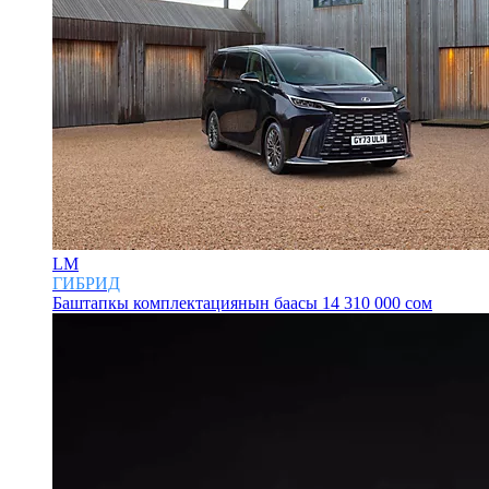
LM
ГИБРИД
Баштапкы комплектациянын баасы
14 310 000 сом