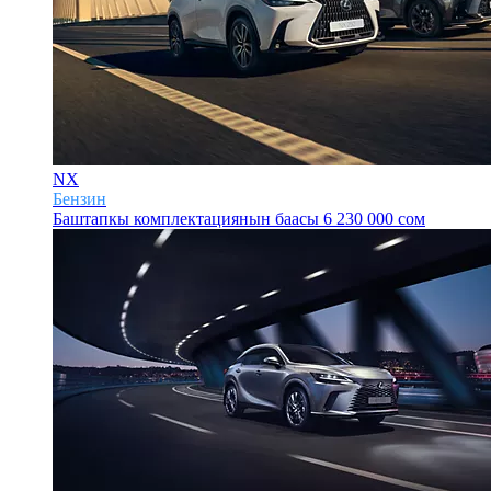
NX
Бензин
Баштапкы комплектациянын баасы
6 230 000 сом