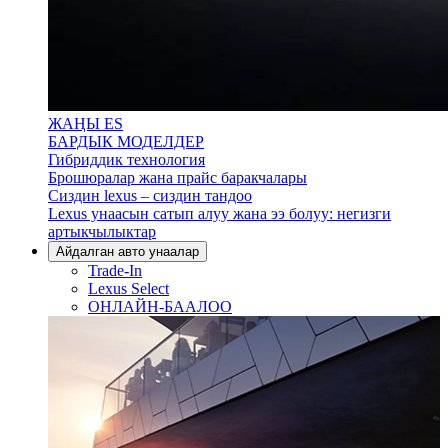
ЖАҢЫ ES
БАРДЫК МОДЕЛДЕР
Гибриддик технология
Брошюралар жана прайс баракчалары
Сиздин lexus – сиздин тандоо
Lexus унаасын сатып алуу жана ээ болуу: негизги
артыкчылыктар
Айдалган авто унаалар
Trade-In
Lexus Select
ОНЛАЙН-БААЛОО