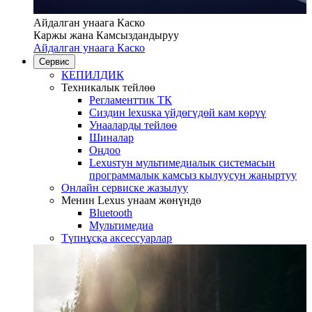
Айдалган унаага Каско
Каржы жана Камсыздандыруу
Айдалган унаага Каско
Сервис
КЕПИЛДИК
Техникалык тейлөө
Регламенттик ТК
Сиздин lexusка үйдөгүдөй кам көрүү
Унааларды тейлөө
Шиналар
Оңдоо
Lexusтун мультимедиалык системасын
программалык камсыз кылуусун жаңыртуу
Онлайн сервиске жазылуу
Менин Lexus унаам жөнүндө
Bluetooth
Mультимедиа
Түпнұсқа аксессуарлар