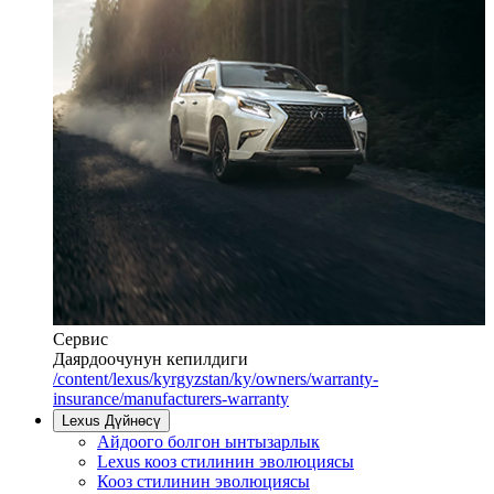
Сервис
Даярдоочунун кепилдиги
/content/lexus/kyrgyzstan/ky/owners/warranty-
insurance/manufacturers-warranty
Lexus Дүйнөсү
Айдоого болгон ынтызарлык
Lexus кооз стилинин эволюциясы
Кооз стилинин эволюциясы