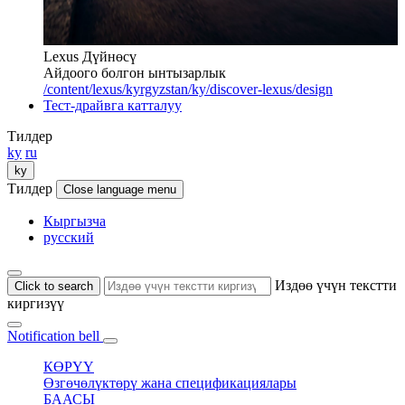
Lexus Дүйнөсү
Айдоого болгон ынтызарлык
/content/lexus/kyrgyzstan/ky/discover-lexus/design
Тест-драйвга катталуу
Тилдер
ky
ru
ky
Тилдер
Close language menu
Кыргызча
русский
Издөө үчүн текстти
Click to search
киргизүү
Notification bell
КӨРҮҮ
Өзгөчөлүктөрү жана спецификациялары
БААСЫ