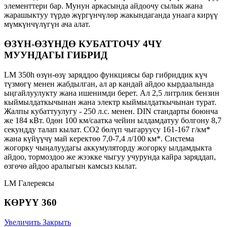
элементтери бар. Мунун аркасында айдоочу сылык жана
жарашыктуу түрдө жүргүнчүлөр жакындаганда унаага кирүү
мүмкүнчүлүгүн ача алат.
ӨЗҮН-ӨЗҮНДӨ КУБАТТОЧУ 4ЧҮ
МУУНДАГЫ ГИБРИД
LM 350h өзүн-өзү заряддоо функциясы бар гибриддик күч
түзмөгү менен жабдылган, ал ар кандай айдоо кырдаалында
ыңгайлуулукту жана ишенимди берет. Ал 2,5 литрлик бензин
кыймылдаткычынан жана электр кыймылдаткычынан турат.
Жалпы кубаттуулугу - 250 л.с. менен. DIN стандарты боюнча
же 184 кВт. 0дөн 100 км/саатка чейин ылдамдатуу болгону 8,7
секундду талап кылат. СО2 бөлүп чыгаруусу 161-167 г/км*
жана күйүүчү май керектөө 7,0-7,4 л/100 км*. Система
жогорку чыңалуудагы аккумуляторду жогорку ылдамдыкта
айдоо, тормоздоо же жээкке чыгуу учурунда кайра заряддап,
өзгөчө айдоо аралыгын камсыз кылат.
LM Галереясы
КӨРҮҮ 360
Увеличить
Закрыть