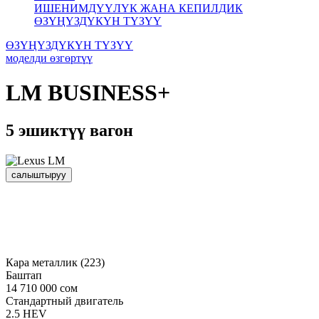
ИШЕНИМДҮҮЛҮК ЖАНА КЕПИЛДИК
ӨЗҮҢҮЗДҮКҮН ТҮЗҮҮ
ӨЗҮҢҮЗДҮКҮН ТҮЗҮҮ
моделди өзгөртүү
LM
BUSINESS+
5 эшиктүү вагон
салыштыруу
Кара металлик (223)
Баштап
14 710 000 сом
Стандартный двигатель
2.5 HEV