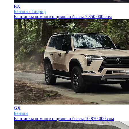
RX
Бензин / Гибрид
Баштапкы комплектациянын баасы
7 850 000 сом
GX
Бензин
Баштапкы комплектациянын баасы
10 870 000 сом