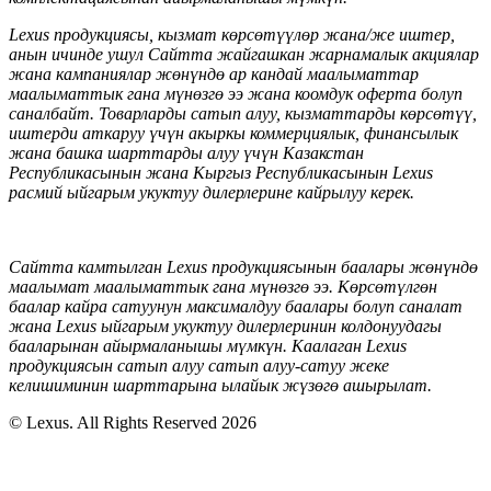
Lexus продукциясы, кызмат көрсөтүүлөр жана/же иштер,
анын ичинде ушул Сайтта жайгашкан жарнамалык акциялар
жана кампаниялар жөнүндө ар кандай маалыматтар
маалыматтык гана мүнөзгө ээ жана коомдук оферта болуп
саналбайт. Товарларды сатып алуу, кызматтарды көрсөтүү,
иштерди аткаруу үчүн акыркы коммерциялык, финансылык
жана башка шарттарды алуу үчүн Казакстан
Республикасынын жана Кыргыз Республикасынын Lexus
расмий ыйгарым укуктуу дилерлерине кайрылуу керек.
Сайтта камтылган Lexus продукциясынын баалары жөнүндө
маалымат маалыматтык гана мүнөзгө ээ. Көрсөтүлгөн
баалар кайра сатуунун максималдуу баалары болуп саналат
жана Lexus ыйгарым укуктуу дилерлеринин колдонуудагы
бааларынан айырмаланышы мүмкүн
. Каалаган
Lexus
продукциясын сатып алуу сатып алуу-сатуу жеке
келишиминин шарттарына ылайык жүзөгө ашырылат
.
© Lexus. All Rights Reserved 2026