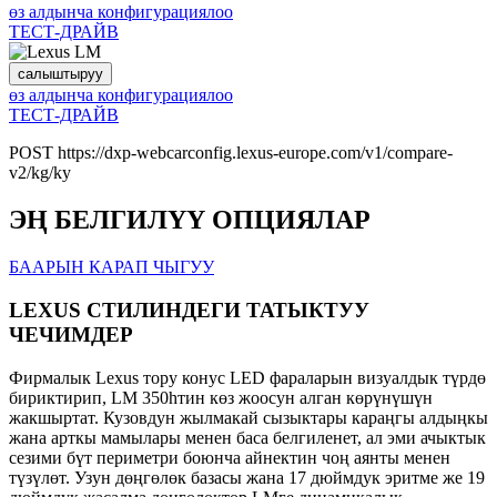
өз алдынча конфигурациялоо
ТЕСТ-ДРАЙВ
салыштыруу
өз алдынча конфигурациялоо
ТЕСТ-ДРАЙВ
POST https://dxp-webcarconfig.lexus-europe.com/v1/compare-
v2/kg/ky
ЭҢ БЕЛГИЛҮҮ ОПЦИЯЛАР
БААРЫН КАРАП ЧЫГУУ
LEXUS СТИЛИНДЕГИ ТАТЫКТУУ
ЧЕЧИМДЕР
Фирмалык Lexus тору конус LED фараларын визуалдык түрдө
бириктирип, LM 350hтин көз жоосун алган көрүнүшүн
жакшыртат. Кузовдун жылмакай сызыктары караңгы алдыңкы
жана арткы мамылары менен баса белгиленет, ал эми ачыктык
сезими бүт периметри боюнча айнектин чоң аянты менен
түзүлөт. Узун дөңгөлөк базасы жана 17 дюймдук эритме же 19