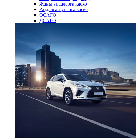
Жаңы унааларга каско
Айдалган унаага каско
ОСАГО
ДСАГО