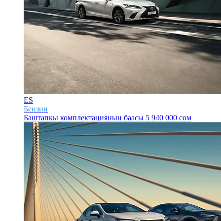
ES
Бензин
Баштапкы комплектациянын баасы
5 940 000 сом