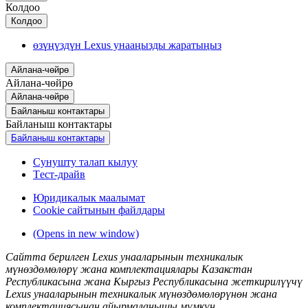
Колдоо
Колдоо
өзүңүздүн Lexus унааңызды жаратыңыз
Айлана-чөйрө
Айлана-чөйрө
Айлана-чөйрө
Байланыш контактары
Байланыш контактары
Байланыш контактары
Сунушту талап кылуу
Tест-драйв
Юридикалык маалымат
Сookie сайтынын файлдары
(Opens in new window)
Сайтта берилген Lexus унааларынын техникалык
мүнөздөмөлөрү жана комплектациялары Казакстан
Республикасына жана Кыргыз Республикасына жеткирилүүчү
Lexus унааларынын техникалык мүнөздөмөлөрүнөн жана
комплектациясынан айырмаланышы мүмкүн.