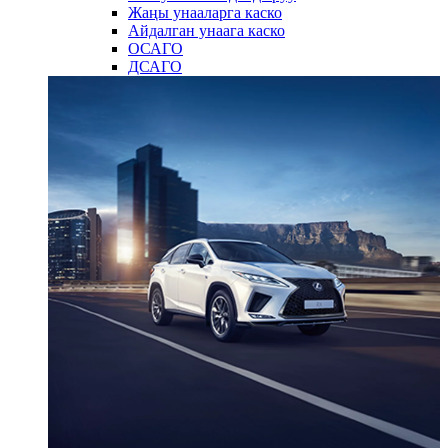
Жаңы унааларга каско
Айдалган унаага каско
ОСАГО
ДСАГО