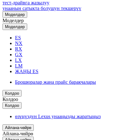
тест-драйвга жазылуу
унаанын сатыкта болушун текшерүү
Моделдер
Моделдер
Моделдер
ES
NX
RX
GX
LX
LM
ЖАҢЫ ES
Брошюралар жана прайс баракчалары
Колдоо
Колдоо
Колдоо
өзүңүздүн Lexus унааңызды жаратыңыз
Айлана-чөйрө
Айлана-чөйрө
Айлана-чөйрө