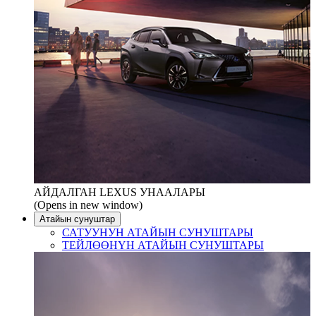
АЙДАЛГАН LEXUS УНААЛАРЫ
(Opens in new window)
Атайын сунуштар
САТУУНУН АТАЙЫН СУНУШТАРЫ
ТЕЙЛӨӨНҮН АТАЙЫН СУНУШТАРЫ