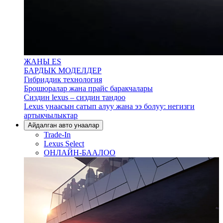
ЖАҢЫ ES
БАРДЫК МОДЕЛДЕР
Гибриддик технология
Брошюралар жана прайс баракчалары
Сиздин lexus – сиздин тандоо
Lexus унаасын сатып алуу жана ээ болуу: негизги
артыкчылыктар
Айдалган авто унаалар
Trade-In
Lexus Select
ОНЛАЙН-БААЛОО