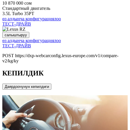
10 870 000 сом
Стандартный двигатель
3.5L Turbo 35PT
өз алдынча конфигурациялоо
ТЕСТ-ДРАЙВ
салыштыруу
өз алдынча конфигурациялоо
ТЕСТ-ДРАЙВ
POST https://dxp-webcarconfig.lexus-europe.com/v1/compare-
v2/kg/ky
КЕПИЛДИК
Даярдоочунун кепилдиги