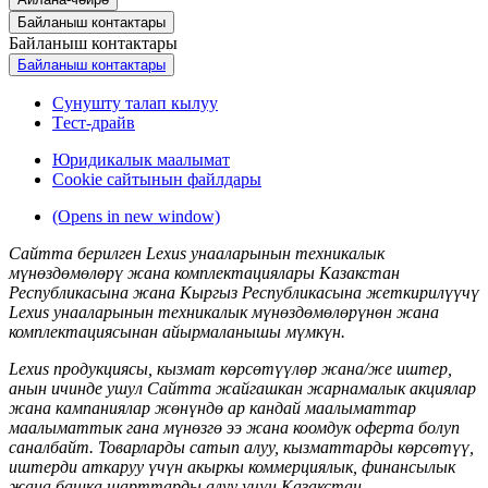
Байланыш контактары
Байланыш контактары
Байланыш контактары
Сунушту талап кылуу
Tест-драйв
Юридикалык маалымат
Сookie сайтынын файлдары
(Opens in new window)
Сайтта берилген Lexus унааларынын техникалык
мүнөздөмөлөрү жана комплектациялары Казакстан
Республикасына жана Кыргыз Республикасына жеткирилүүчү
Lexus унааларынын техникалык мүнөздөмөлөрүнөн жана
комплектациясынан айырмаланышы мүмкүн.
Lexus продукциясы, кызмат көрсөтүүлөр жана/же иштер,
анын ичинде ушул Сайтта жайгашкан жарнамалык акциялар
жана кампаниялар жөнүндө ар кандай маалыматтар
маалыматтык гана мүнөзгө ээ жана коомдук оферта болуп
саналбайт. Товарларды сатып алуу, кызматтарды көрсөтүү,
иштерди аткаруу үчүн акыркы коммерциялык, финансылык
жана башка шарттарды алуу үчүн Казакстан