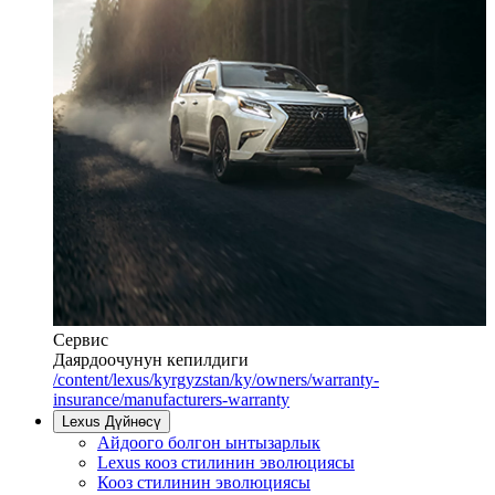
Сервис
Даярдоочунун кепилдиги
/content/lexus/kyrgyzstan/ky/owners/warranty-
insurance/manufacturers-warranty
Lexus Дүйнөсү
Айдоого болгон ынтызарлык
Lexus кооз стилинин эволюциясы
Кооз стилинин эволюциясы