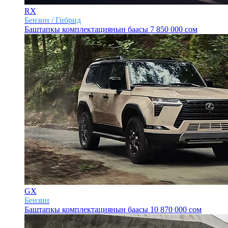
RX
Бензин / Гибрид
Баштапкы комплектациянын баасы
7 850 000 сом
GX
Бензин
Баштапкы комплектациянын баасы
10 870 000 сом