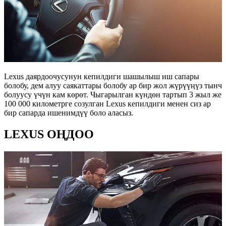
Lexus даярдоочусунун кепилдиги шашылыш иш сапары
болобу, дем алуу саякаттары болобу ар бир жол жүрүүңүз тынч
болуусу үчүн кам көрөт. Чыгарылган күндөн тартып 3 жыл же
100 000 километрге созулган Lexus кепилдиги менен сиз ар
бир сапарда ишенимдүү боло аласыз.
LEXUS ОҢДОО