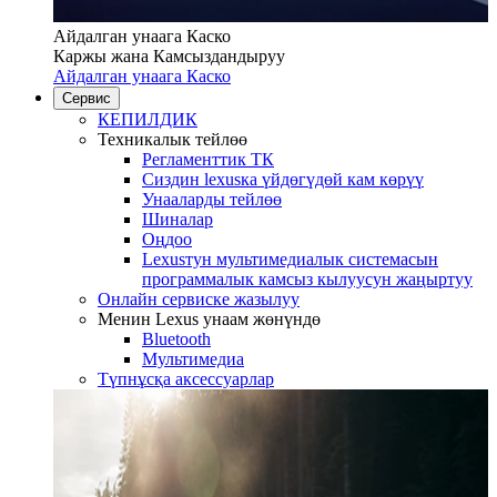
Айдалган унаага Каско
Каржы жана Камсыздандыруу
Айдалган унаага Каско
Сервис
КЕПИЛДИК
Техникалык тейлөө
Регламенттик ТК
Сиздин lexusка үйдөгүдөй кам көрүү
Унааларды тейлөө
Шиналар
Оңдоо
Lexusтун мультимедиалык системасын
программалык камсыз кылуусун жаңыртуу
Онлайн сервиске жазылуу
Менин Lexus унаам жөнүндө
Bluetooth
Mультимедиа
Түпнұсқа аксессуарлар