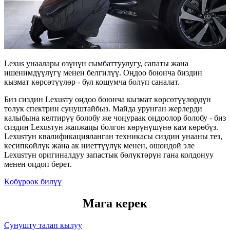
Lexus унаалары өзүнүн сымбаттуулугу, сапаты жана
ишенимдүүлүгү менен белгилүү. Оңдоо боюнча биздин
кызмат көрсөтүүлөр - бул кошумча болуп саналат.
Биз сиздин Lexusту оңдоо боюнча кызмат көрсөтүүлөрдүн
толук спектрин сунуштайбыз. Майда урунган жерлерди
калыбына келтирүү болобу же чоңураак оңдоолор болобу - биз
сиздин Lexusтун жапжаңы болгон көрүнүшүнө кам көрөбүз.
Lexusтун квалификацияланган техникасы сиздин унааны тез,
кесипкөйлүк жана ак ниеттүүлүк менен, ошондой эле
Lexusтун оригиналдуу запастык бөлүктөрүн гана колдонуу
менен оңдоп берет.
Көбүрөөк билүү
Мага керек
Cунушту талап кылуу