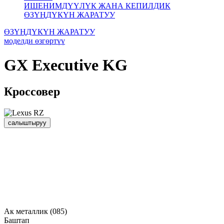
ИШЕНИМДҮҮЛҮК ЖАНА КЕПИЛДИК
ӨЗҮҢДҮКҮН ЖАРАТУУ
ӨЗҮҢДҮКҮН ЖАРАТУУ
моделди өзгөртүү
GX
Executive KG
Кроссовер
салыштыруу
Ак металлик (085)
Баштап