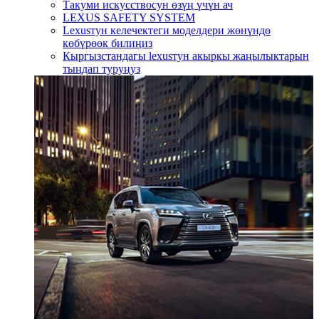
Такуми искусствосун өзүң үчүн ач
LEXUS SAFETY SYSTEM
Lexusтун келечектеги моделдери жөнүндө
көбүрөөк билиңиз
Кыргызстандагы lexusтун акыркы жаңылыктарын
тыңдап туруңуз