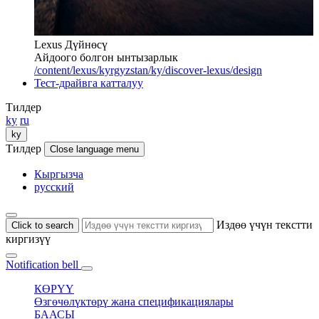
Lexus Дүйнөсү
Айдоого болгон ынтызарлык
/content/lexus/kyrgyzstan/ky/discover-lexus/design
Тест-драйвга катталуу
Тилдер
ky
ru
ky
Тилдер
Close language menu
Кыргызча
русский
Издөө үчүн текстти
Click to search
киргизүү
Notification bell
КӨРҮҮ
Өзгөчөлүктөрү жана спецификациялары
БААСЫ