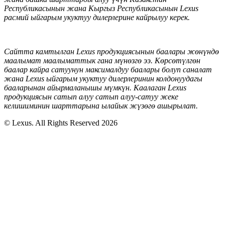
Республикасынын жана Кыргыз Республикасынын Lexus
расмий ыйгарым укуктуу дилерлерине кайрылуу керек.
Сайтта камтылган Lexus продукциясынын баалары жөнүндө
маалымат маалыматтык гана мүнөзгө ээ. Көрсөтүлгөн
баалар кайра сатуунун максималдуу баалары болуп саналат
жана Lexus ыйгарым укуктуу дилерлеринин колдонуудагы
бааларынан айырмаланышы мүмкүн
. Каалаган
Lexus
продукциясын сатып алуу сатып алуу-сатуу жеке
келишиминин шарттарына ылайык жүзөгө ашырылат
.
© Lexus. All Rights Reserved 2026