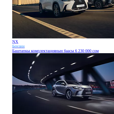
NX
Бензин
Баштапкы комплектациянын баасы
6 230 000 сом