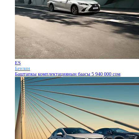
ES
Бензин
Баштапкы комплектациянын баасы
5 940 000 сом