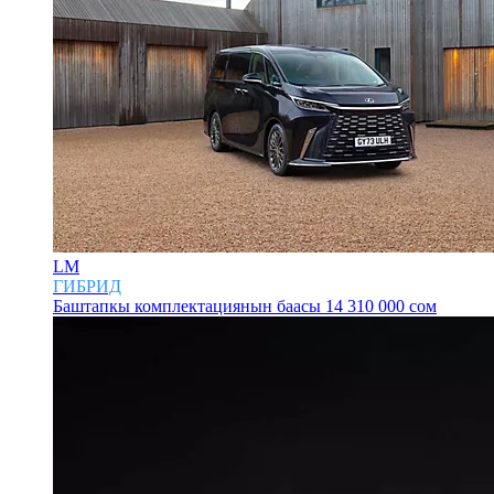
LM
ГИБРИД
Баштапкы комплектациянын баасы
14 310 000 сом