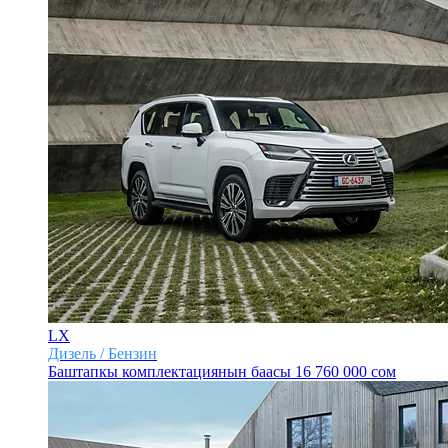
LX
Дизель / Бензин
Баштапкы комплектациянын баасы
16 760 000 сом