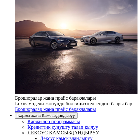
Брошюралар жана прайс баракчалары
Lexus модели жөнүндө билгиңиз келгендин баары бар
Брошюралар жана прайс баракчалары
Каржы жана Камсыздандыруу
Каржылоо программасы
Кредиттик сунушту талап кылуу
ЛЕКСУС КАМСЫЗДАНДЫРУУ
Лексус камсыздандыруу