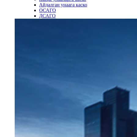
Айдалган унаага каско
ОСАГО
ДСАГО