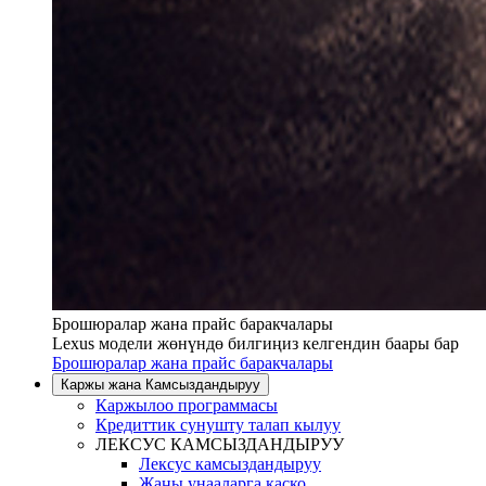
Брошюралар жана прайс баракчалары
Lexus модели жөнүндө билгиңиз келгендин баары бар
Брошюралар жана прайс баракчалары
Каржы жана Камсыздандыруу
Каржылоо программасы
Кредиттик сунушту талап кылуу
ЛЕКСУС КАМСЫЗДАНДЫРУУ
Лексус камсыздандыруу
Жаңы унааларга каско