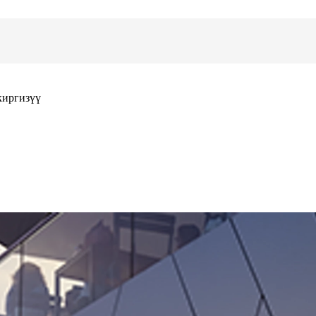
киргизүү